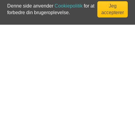
Denne side anvender
Cookiepolitik
for at
Jeg
forbedre din brugeroplevelse.
accepterer
Fremhævede Golfbaner
Vores topudvalg af golfbaner som du bør spille på mindst
én gang.
Se Alle Baner