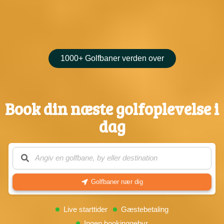
1000+ Golfbaner verden over
Book din næste golfoplevelse i
dag
Golfbaner nær dig
Search
Live starttider
Gæstebetaling
Ingen bookinggebyr